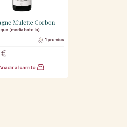
gne Mulette Corbon
ique (media botella)
1 premios
 €
Añadir al carrito