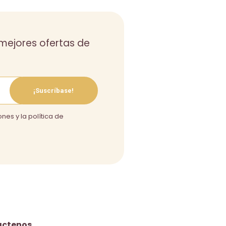
s mejores ofertas de
¡Suscríbase!
nes y la política de
áctenos