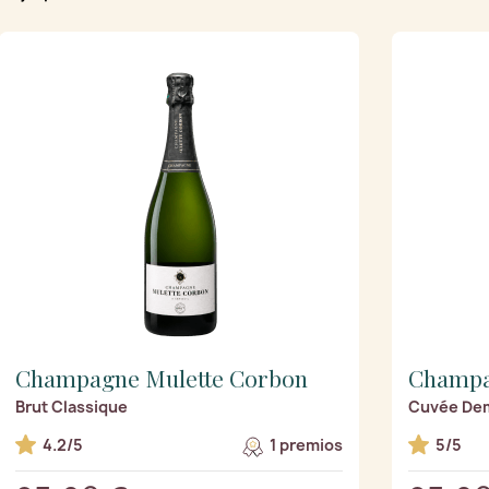
Champagne Mulette Corbon
Champa
Brut Classique
Cuvée Dem
4.2/5
1 premios
5/5