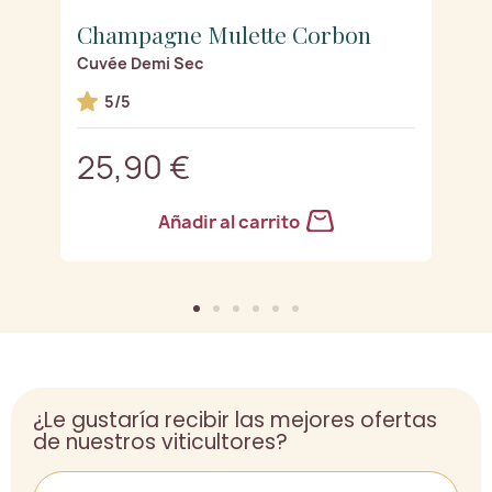
Champagne Mulette Corbon
C
Cuvée Demi Sec
B
os
5/5
25,90 €
2
Añadir al carrito
¿Le gustaría recibir las mejores ofertas
de nuestros viticultores?