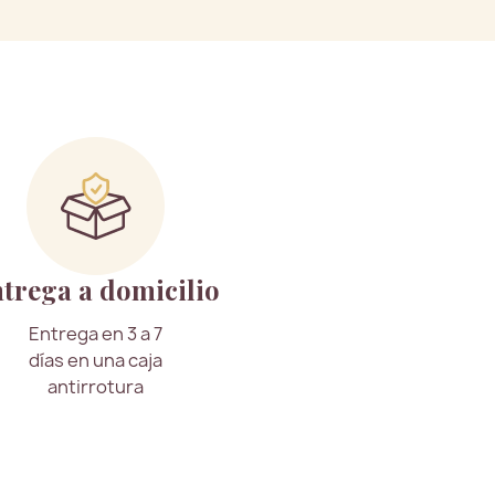
trega a domicilio
Entrega en 3 a 7
días en una caja
antirrotura