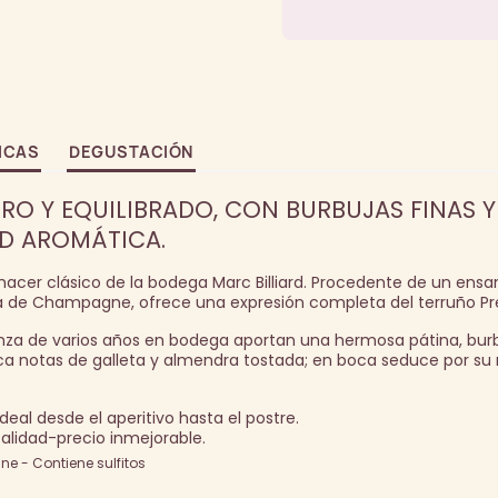
ICAS
DEGUSTACIÓN
RO Y EQUILIBRADO, CON BURBUJAS FINAS 
D AROMÁTICA.
 hacer clásico de la bodega Marc Billiard. Procedente de un ens
va de Champagne, ofrece una expresión completa del terruño Pr
rianza de varios años en bodega aportan una hermosa pátina, burb
oca notas de galleta y almendra tostada; en boca seduce por su 
eal desde el aperitivo hasta el postre.
calidad-precio inmejorable.
e - Contiene sulfitos