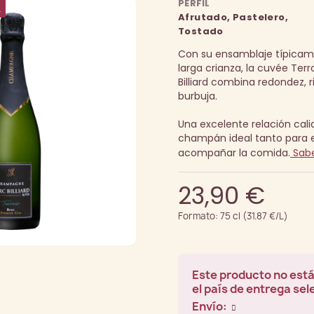
PERFIL
K
Afrutado, Pastelero,
Tostado
Con su ensamblaje típica
larga crianza, la cuvée Ter
Billiard combina redondez, r
burbuja.
Una excelente relación cal
champán ideal tanto para e
acompañar la comida.
Sab
23,90 €
Formato: 75 cl (31.87 €/L)
Este producto no está
el país de entrega se
Envío: