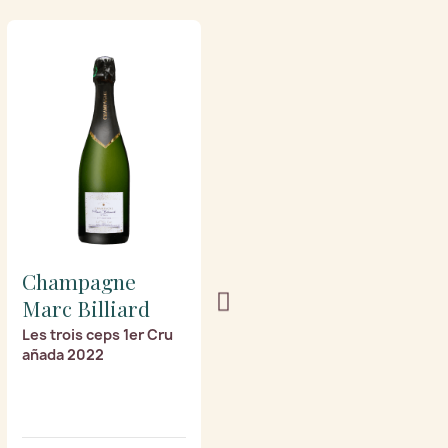
Champagne
Champagne
Marc Billiard
Marc Billiard
Les trois ceps 1er Cru
Prestige 1er Cru añada
añada 2022
2014