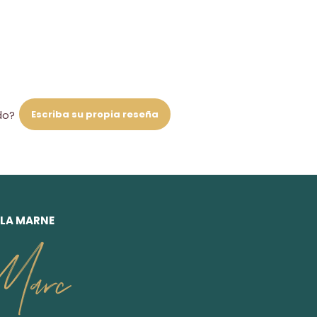
Escriba su propia reseña
do?
 LA MARNE
Marc