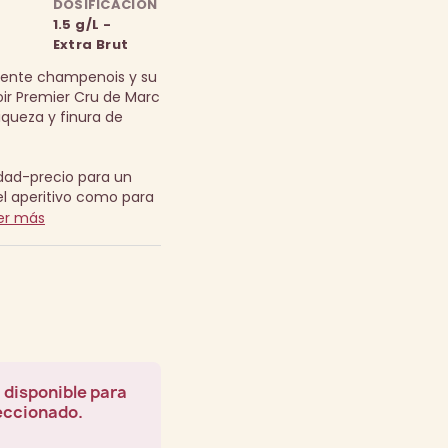
DOSIFICACIÓN
1.5 g/L -
Extra Brut
mente champenois y su
roir Premier Cru de Marc
iqueza y finura de
idad-precio para un
l aperitivo como para
er más
 disponible para
leccionado.