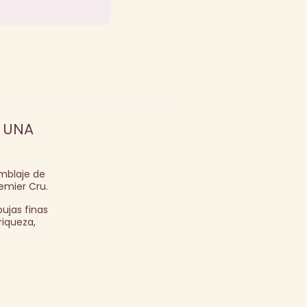
Y UNA
amblaje de
emier Cru.
ujas finas
riqueza,