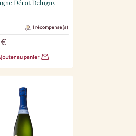
gne Dérot Delugny
1 récompense(s)
 €
jouter au panier