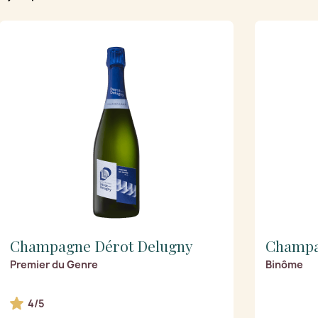
Champagne Dérot Delugny
Champa
Premier du Genre
Binôme
4/5