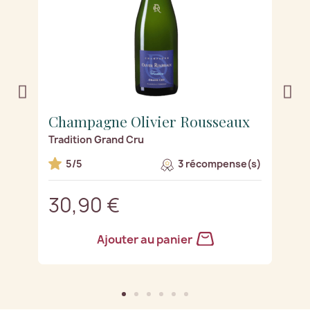
Champagne Olivier Rousseaux
C
Tradition Grand Cru
B
s)
5/5
3 récompense(s)
30,90 €
3
Ajouter au panier