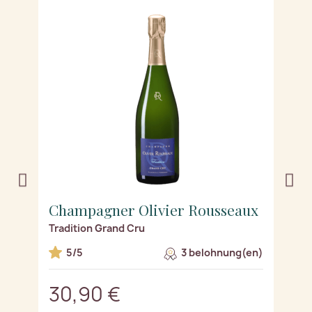
x
Champagner Olivier Rousseaux
C
Tradition Grand Cru
Bl
n)
5/5
3 belohnung(en)
30,90 €
3