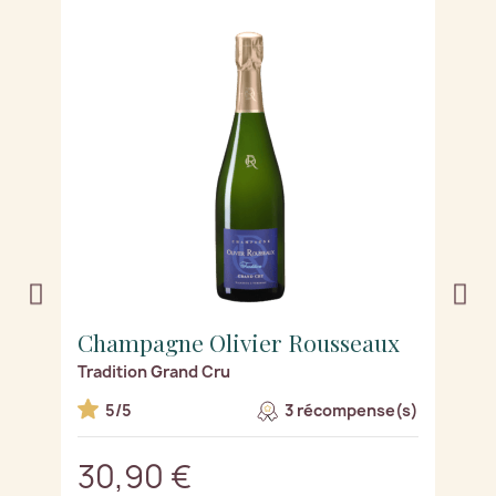
Champagne Olivier Rousseaux
C
Tradition Grand Cru
R
s)
5/5
3 récompense(s)
30,90 €
3