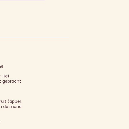
ne.
. Het
dt gebracht
uit (appel,
 In de mond
.