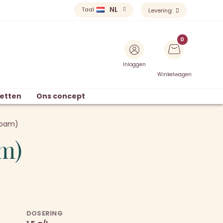
NL
Taal
Levering:
Inloggen
Winkelwagen
etten
Ons concept
oboam)
am)
DOSERING