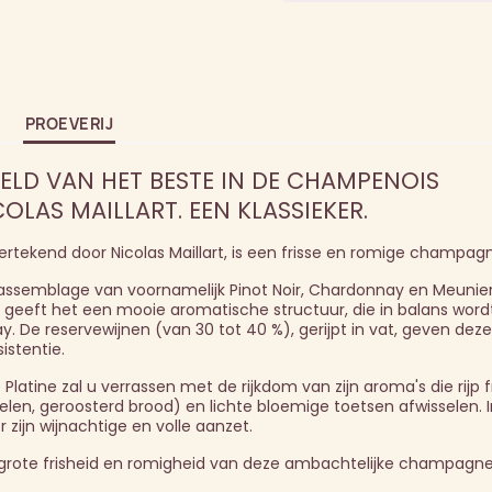
PROEVERIJ
ELD VAN HET BESTE IN DE CHAMPENOIS
OLAS MAILLART. EEN KLASSIEKER.
ertekend door Nicolas Maillart, is een frisse en romige champag
assemblage van voornamelijk Pinot Noir, Chardonnay en Meunier
 geeft het een mooie aromatische structuur, die in balans wor
. De reservewijnen (van 30 tot 40 %), gerijpt in vat, geven deze
stentie.
atine zal u verrassen met de rijkdom van zijn aroma's die rijp fr
len, geroosterd brood) en lichte bloemige toetsen afwisselen.
 zijn wijnachtige en volle aanzet.
e grote frisheid en romigheid van deze ambachtelijke champagne