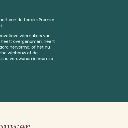
 hart van de terroirs
Premier
s.
nnovatieve wijnmakers van
rijf heeft overgenomen, heeft
gaard hervormd, of het nu
che wijnbouw of de
bijna verdwenen inheemse
bouwer