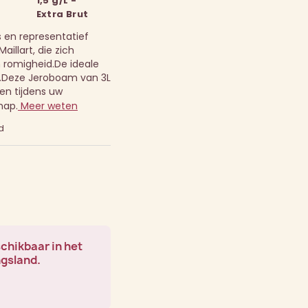
1,5 g/L -
Extra Brut
en representatief
aillart, die zich
 romigheid.
De ideale
.
Deze Jeroboam van 3L
len tijdens uw
hap.
Meer weten
d
schikbaar in het
ngsland.