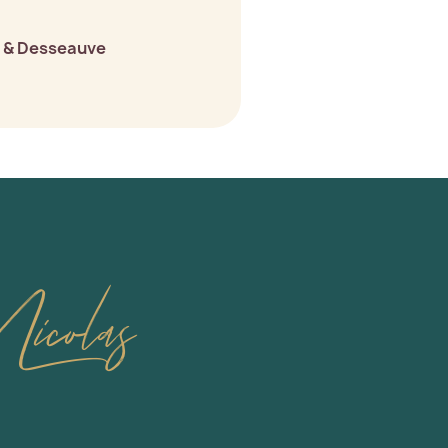
 & Desseauve
icolas