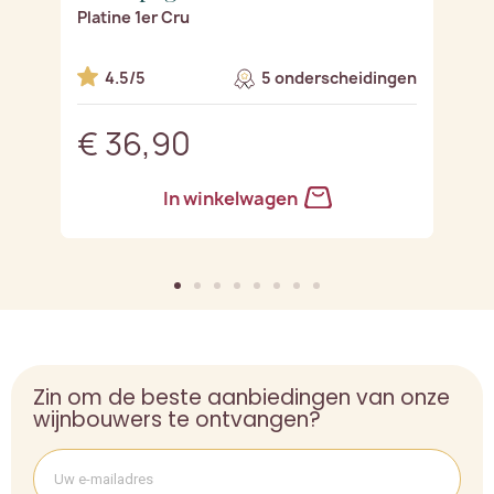
Platine 1er Cru
Ro
en
4.5/5
5 onderscheidingen
€ 36,90
€
In winkelwagen
Zin om de beste aanbiedingen van onze
wijnbouwers te ontvangen?