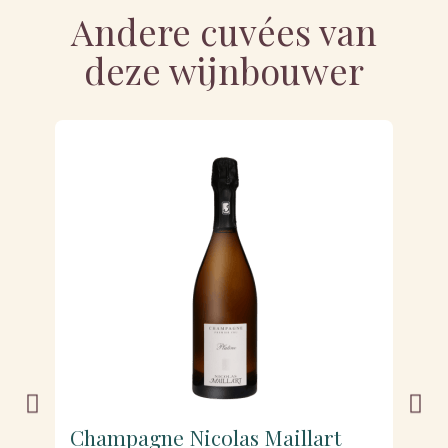
Andere cuvées van
deze wijnbouwer
Champagne Nicolas Maillart
C