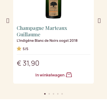
Champagne Marteaux
C
Guillaume
G
L'Indigène Blanc de Noirs oogst 2018
Le
5/5
€ 31,90
€
In winkelwagen