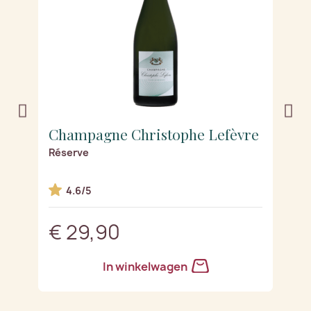
e
Champagne Christophe Lefèvre
C
e
Réserve
Pr
4.6/5
€ 29,90
€
In winkelwagen