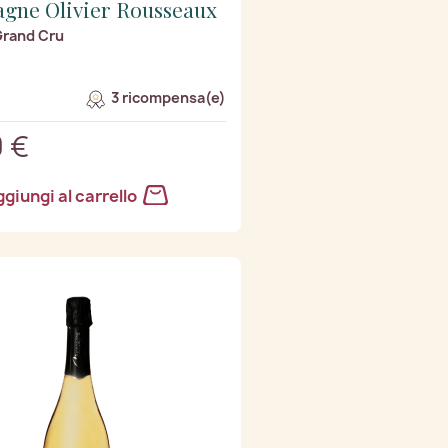
gne Olivier Rousseaux
Grand Cru
3 ricompensa(e)
 €
giungi al carrello