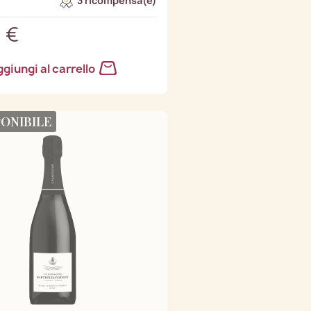
3 ricompensa(e)
 €
giungi al carrello
PONIBILE