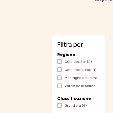
Filtra per
Regione
Côte des Bar
(2)
Côte des blancs
(1)
Montagne de Reims
(4)
Vallée de la Marne
(3)
Classificazione
Grand cru
(6)