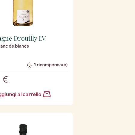
gne Drouilly LV
anc de blancs
1 ricompensa(e)
 €
giungi al carrello