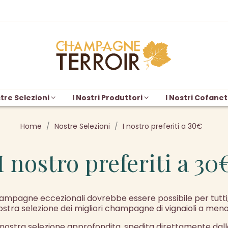
tre Selezioni
I Nostri Produttori
I Nostri Cofanet
Home
Nostre Selezioni
I nostro preferiti a 30€
I nostro preferiti a 30
ampagne eccezionali dovrebbe essere possibile per tutt
nostra selezione dei migliori champagne di vignaioli a meno
 nostra selezione approfondita, spedita direttamente dall