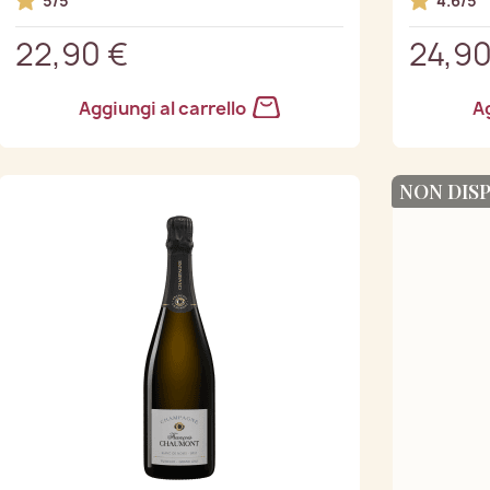
5/5
4.6/5
22,90 €
24,90
Aggiungi al carrello
Ag
NON DIS