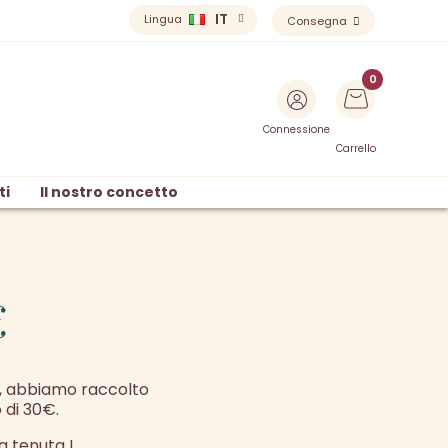
IT
Lingua
Consegna
Connessione
Carrello
ti
Il nostro concetto
€
i, abbiamo raccolto
 di 30€.
a tenuta !