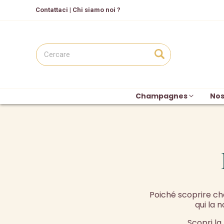
C
ontattaci
|
Chi siamo noi ?
Champagnes
Nos
Poiché scoprire ch
qui la 
Scopri la