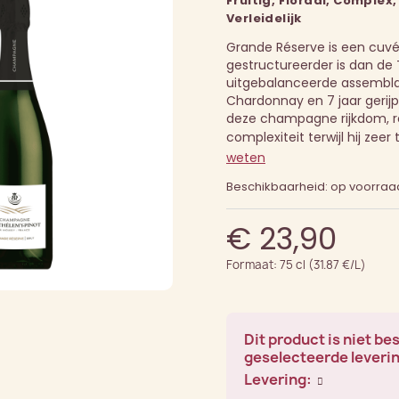
Fruitig, Floraal, Complex,
Verleidelijk
Grande Réserve is een cuvée
gestructureerder is dan de T
uitgebalanceerde assembl
Chardonnay en 7 jaar gerijpt
deze champagne rijkdom, r
complexiteit terwijl hij zeer t
weten
Beschikbaarheid: op voorraa
€ 23,90
Formaat: 75 cl (31.87 €/L)
Dit product is niet be
geselecteerde leveri
Levering: