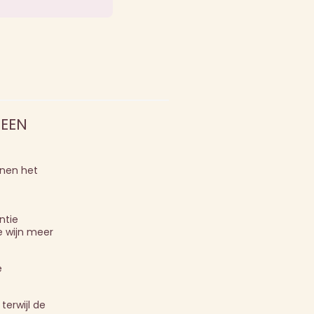
 EEN
nnen het
ntie
e wijn meer
e
erwijl de