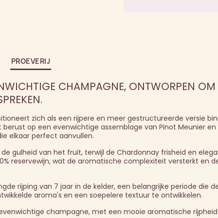
PROEVERIJ
VENWICHTIGE CHAMPAGNE, ONTWORPEN OM
SPREKEN.
tioneert zich als een rijpere en meer gestructureerde versie bi
t berust op een evenwichtige assemblage van Pinot Meunier en
e elkaar perfect aanvullen.
e gulheid van het fruit, terwijl de Chardonnay frisheid en elega
% reservewijn, wat de aromatische complexiteit versterkt en d
de rijping van 7 jaar in de kelder, een belangrijke periode die d
wikkelde aroma's en een soepelere textuur te ontwikkelen.
n evenwichtige champagne, met een mooie aromatische rijpheid t