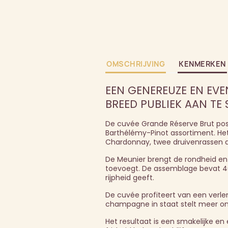
OMSCHRIJVING
KENMERKEN
EEN GENEREUZE EN E
BREED PUBLIEK AAN TE 
De cuvée Grande Réserve Brut posi
Barthélémy-Pinot assortiment. He
Chardonnay, twee druivenrassen di
De Meunier brengt de rondheid en d
toevoegt. De assemblage bevat 40
rijpheid geeft.
De cuvée profiteert van een verleng
champagne in staat stelt meer ont
Het resultaat is een smakelijke e