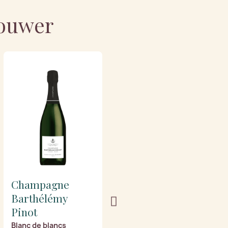
bouwer
Champagne
Champagne
Barthélémy
Barthélémy
Pinot
Pinot
Blanc de blancs
Tradition (Halve fles)