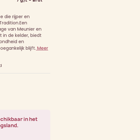
7 g/L - Brut
 die rijper en
radition.
Een
age van Meunier en
 in de kelder, biedt
ondheid en
oegankelijk blijft.
Meer
d
schikbaar in het
ngsland.