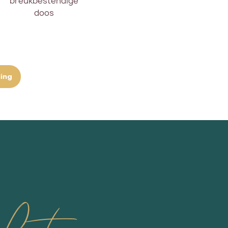
breukbestendige
doos
ling