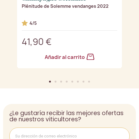
9
Plénitude de Solemme vendanges 2022
E
4/5
41,90 €
4
Añadir al carrito
¿Le gustaría recibir las mejores ofertas
de nuestros viticultores?