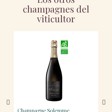
champagnes del
viticultor
Champagne Solemme
C