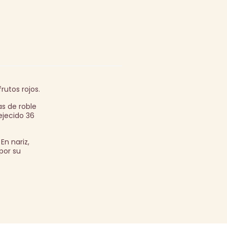
utos rojos.
as de roble
ejecido 36
En nariz,
por su