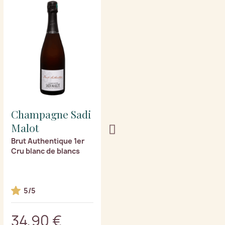
Champagne Sadi
Champagne Sadi
Malot
Malot
Brut Authentique 1er
Coup de Foudre 1er
Cru blanc de blancs
Cru de añada 2014
blanc de blancs
5/5
34,90 €
40,90 €