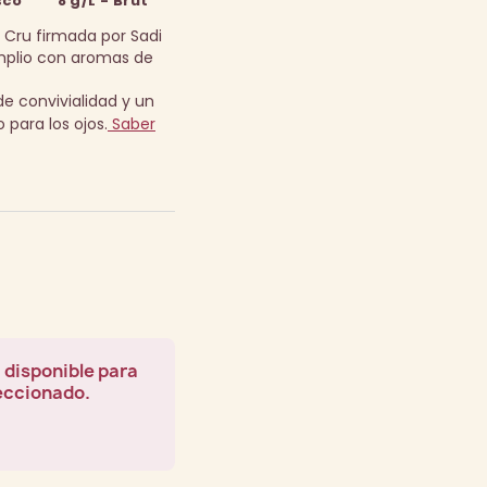
sco
8 g/L - Brut
 Cru firmada por Sadi
plio con aromas de
 convivialidad y un
 para los ojos.
Saber
 disponible para
leccionado.