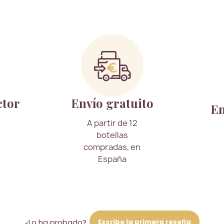
ctor
Envío gratuito
En
A partir de 12
botellas
compradas, en
España
Escribe la primera reseña
¿Lo ha probado?