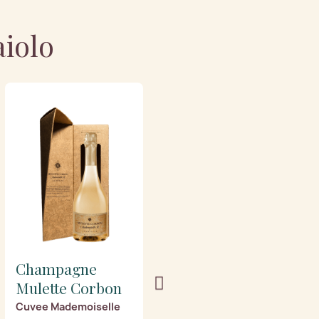
aiolo
Champagne
Champagne
Mulette Corbon
Mulette Corbon
Cuvee Mademoiselle
Brut Classique (Mezza