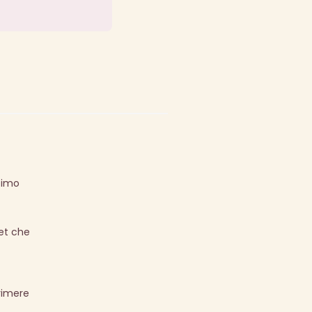
timo
et che
rimere