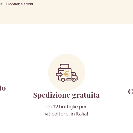
- Contiene solfiti
to
C
Spedizione gratuita
Da 12 bottiglie per
viticoltore, in Italia!