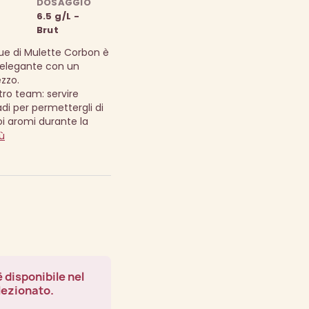
DOSAGGIO
6.5 g/L -
Brut
ue di Mulette Corbon è
elegante con un
zzo.
tro team: servire
i per permettergli di
i aromi durante la
ù
 disponibile nel
lezionato.