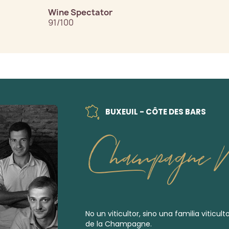
Wine Spectator
91/100
BUXEUIL - CÔTE DES BARS
Champagne M
No un viticultor, sino una familia viticul
de la Champagne.