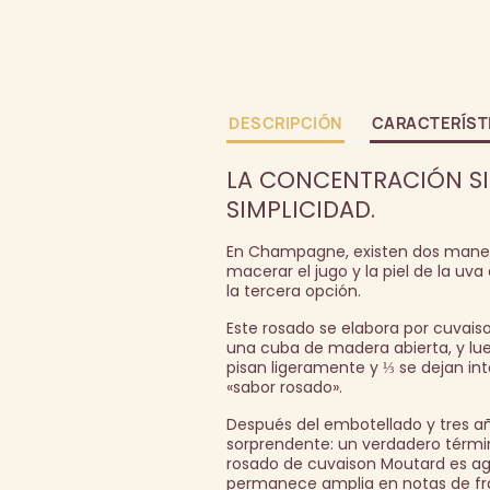
DESCRIPCIÓN
CARACTERÍST
LA CONCENTRACIÓN SIN 
SIMPLICIDAD.
En Champagne, existen dos maneras 
macerar el jugo y la piel de la uv
la tercera opción.
Este rosado se elabora por cuvaiso
una cuba de madera abierta, y lu
pisan ligeramente y ⅓ se dejan in
«sabor rosado».
Después del embotellado y tres añ
sorprendente: un verdadero térmi
rosado de cuvaison Moutard es a
permanece amplia en notas de fram