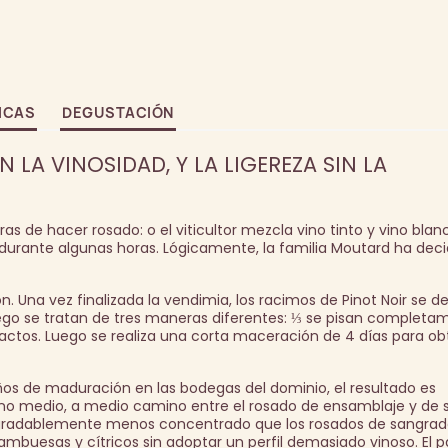
ICAS
DEGUSTACIÓN
LA VINOSIDAD, Y LA LIGEREZA SIN LA
de hacer rosado: o el viticultor mezcla vino tinto y vino blanc
a durante algunas horas. Lógicamente, la familia Moutard ha deci
n. Una vez finalizada la vendimia, los racimos de Pinot Noir se d
ego se tratan de tres maneras diferentes: ⅓ se pisan completa
tactos. Luego se realiza una corta maceración de 4 días para ob
os de maduración en las bodegas del dominio, el resultado es
no medio, a medio camino entre el rosado de ensamblaje y de s
gradablemente menos concentrado que los rosados de sangrado
buesas y cítricos sin adoptar un perfil demasiado vinoso. El p