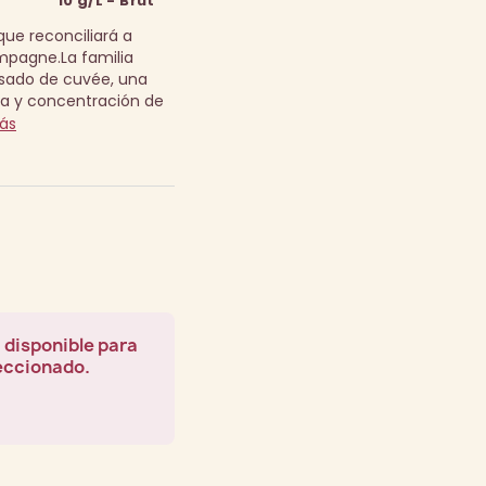
10 g/L - Brut
que reconciliará a
ampagne.
La familia
osado de cuvée, una
a y concentración de
ás
 disponible para
leccionado.