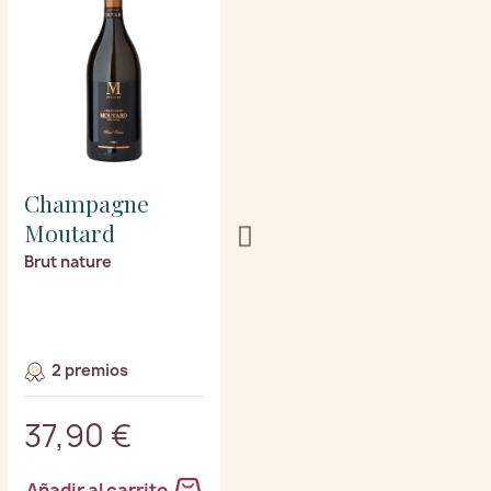
Champagne
Champagne
Moutard
Moutard
Brut nature
Grande cuvée
2 premios
4 premios
37,90 €
31,40 €
Añadir al carrito
Añadir al carrito