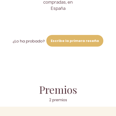
compradas, en
España
Escribe la primera reseña
¿Lo ha probado?
Premios
2 premios