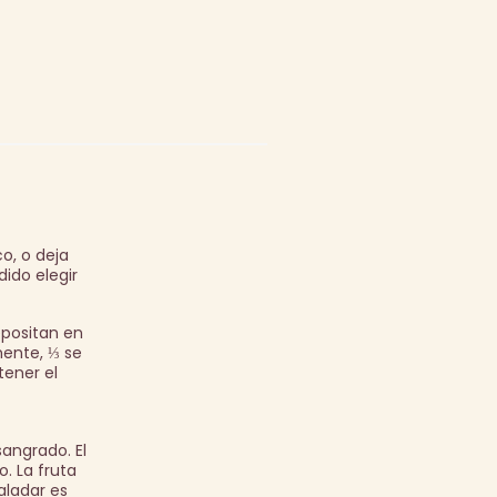
o, o deja
dido elegir
epositan en
mente, ⅓ se
tener el
angrado. El
. La fruta
aladar es