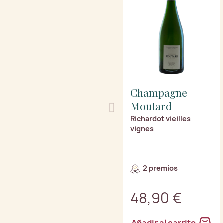
Champagne
Moutard
Richardot vieilles
vignes
2 premios
48,90 €
Añadir al carrito