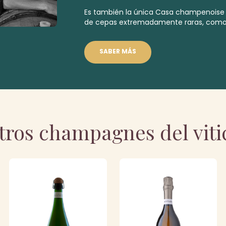
Es también la única Casa champenoise
de cepas
extremadamente raras
,
como 
SABER MÁS
tros champagnes del viti