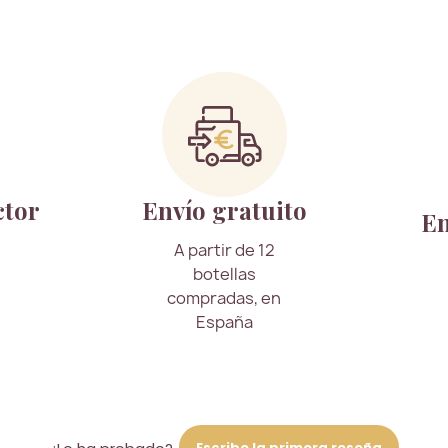
ctor
Envío gratuito
En
A partir de 12
botellas
compradas, en
España
Escribe la primera reseña