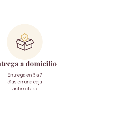
trega a domicilio
Entrega en 3 a 7
días en una caja
antirrotura