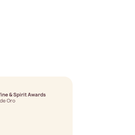
ine & Spirit Awards
 de Oro