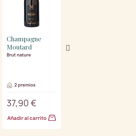
Champagne
Champagne
Moutard
Moutard
Brut nature
Rosé de cuvaison
2 premios
2 premios
37,90 €
31,90 €
Añadir al carrito
Añadir al carrito