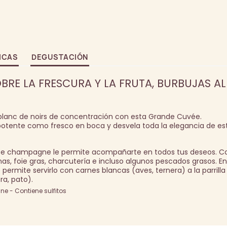
ICAS
DEGUSTACIÓN
BRE LA FRESCURA Y LA FRUTA, BURBUJAS A
 blanc de noirs de concentración con esta Grande Cuvée.
n potente como fresco en boca y desvela toda la elegancia de es
 este champagne le permite acompañarte en todos tus deseos. 
inas, foie gras, charcutería e incluso algunos pescados grasos. E
 permite servirlo con carnes blancas (aves, ternera) a la parrilla 
ra, pato).
e - Contiene sulfitos