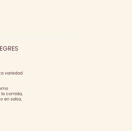
LEGRES
ta variedad
Como
n la comida,
o en salsa,