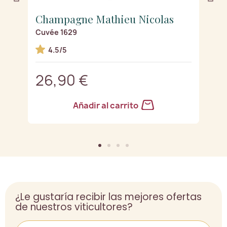
Champagne Mathieu Nicolas
C
Cuvée 1629
L'
4.5/5
26,90 €
3
Añadir al carrito
¿Le gustaría recibir las mejores ofertas
de nuestros viticultores?