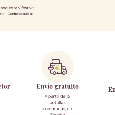
eductor y festivo!
e - Contiene sulfitos
ctor
Envío gratuito
En
A partir de 12
botellas
compradas, en
España