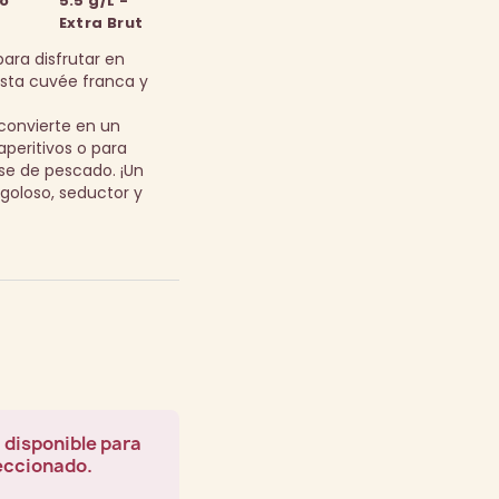
o
5.5 g/L -
Extra Brut
 para disfrutar en
esta cuvée franca y
 convierte en un
peritivos o para
se de pescado.
¡Un
loso, seductor y
 disponible para
leccionado.