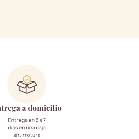
trega a domicilio
Entrega en 3 a 7
días en una caja
antirrotura