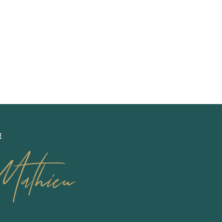
E
athieu