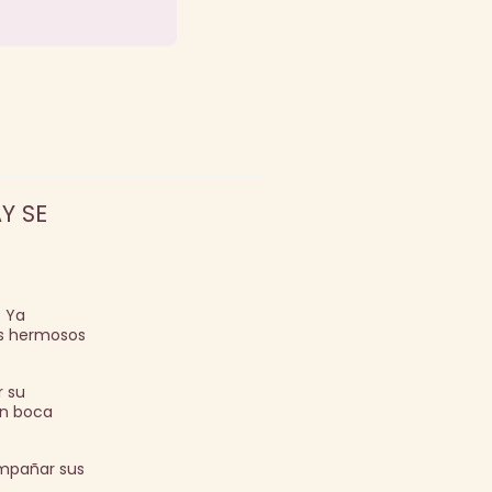
Y SE
. Ya
más hermosos
r su
En boca
ompañar sus