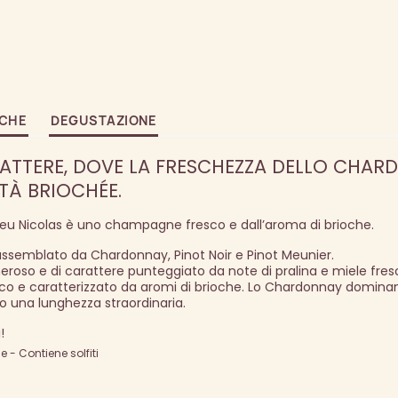
ICHE
DEGUSTAZIONE
RATTERE, DOVE LA FRESCHEZZA DELLO CHA
TÀ BRIOCHÉE.
hieu Nicolas è uno champagne fresco e dall’aroma di brioche.
semblato da Chardonnay, Pinot Noir e Pinot Meunier.
so e di carattere punteggiato da note di pralina e miele fres
co e caratterizzato da aromi di brioche. Lo Chardonnay dominan
o una lunghezza straordinaria.
!
- Contiene solfiti