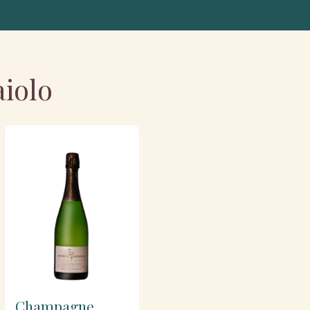
aiolo
Champagne