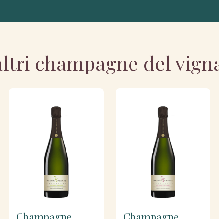
altri champagne del vign
Champagne
Champagne