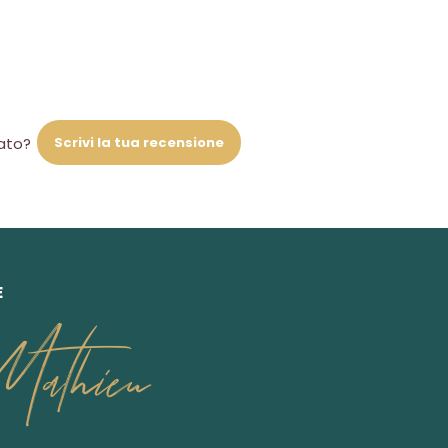
Scrivi la tua recensione
iato?
E
athieu