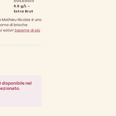
DOSAGGIO
5.5 g/L -
Extra Brut
ta Mathieu Nicolas è uno
oma di brioche.
i estivi!
Saperne di più
 disponibile nel
lezionato.