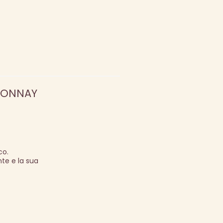
RDONNAY
co.
te e la sua