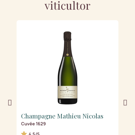
viticultor
Champagne Mathieu Nicolas
C
Cuvée 1629
L'
4.5/5