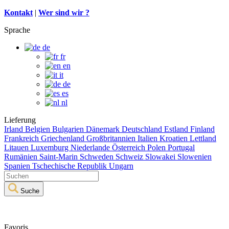
Kontakt
|
Wer sind wir ?
Sprache
de
fr
en
it
de
es
nl
Lieferung
Irland
Belgien
Bulgarien
Dänemark
Deutschland
Estland
Finland
Frankreich
Griechenland
Großbritannien
Italien
Kroatien
Lettland
Litauen
Luxemburg
Niederlande
Österreich
Polen
Portugal
Rumänien
Saint-Marin
Schweden
Schweiz
Slowakei
Slowenien
Spanien
Tschechische Republik
Ungarn
Suche
Favoris