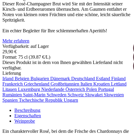
Dieser Rosé-Champagner Brut wird Sie mit der Intensität seiner
Kirsch- und Erdbeeraromen überraschen. Am Gaumen entfaltet er
Noten von kleinen roten Früchten und eine schöne, leicht säuerliche
Spritzigkeit.
Ein echter Begleiter für Ihre schlemmerhaften Aperitifs!
Mehr erfahren
Verfügbarkeit: auf Lager
29,90 €
Format: 75 cl (39.87 €/L)
Dieses Produkt ist in dem von Ihnen gewählten Lieferland nicht
verfügbar.
Lieferung
Irland
Belgien
Bulgarien
Dänemark
Deutschland
Estland
Finland
Frankreich
Griechenland
Großbritannien
Italien
Kroatien
Lettland
Litauen
Luxemburg
Niederlande
Österreich
Polen
Portugal
Rumänien
Saint-Marin
Schweden
Schweiz
Slowakei
Slowenien
Spanien
Tschechische Republik
Ungarn
Beschreibung
Eigenschaften
Weinprobe
Ein charaktervoller Rosé, bei dem die Frische des Chardonnays die