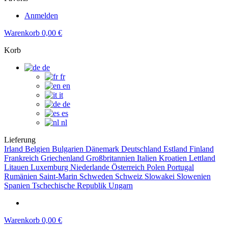
Anmelden
Warenkorb
0,00 €
Korb
de
fr
en
it
de
es
nl
Lieferung
Irland
Belgien
Bulgarien
Dänemark
Deutschland
Estland
Finland
Frankreich
Griechenland
Großbritannien
Italien
Kroatien
Lettland
Litauen
Luxemburg
Niederlande
Österreich
Polen
Portugal
Rumänien
Saint-Marin
Schweden
Schweiz
Slowakei
Slowenien
Spanien
Tschechische Republik
Ungarn
Warenkorb
0,00 €