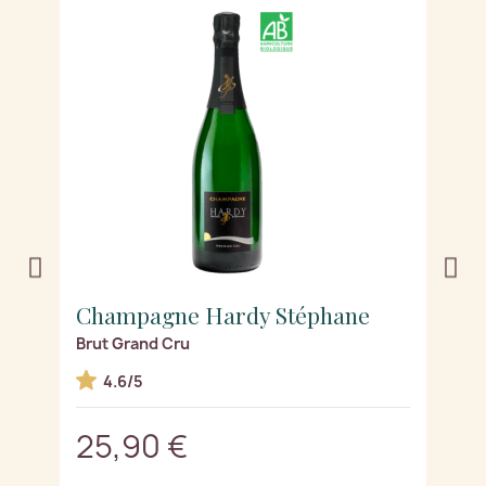
Champagne Hardy Stéphane
C
Brut Grand Cru
D
4.6/5
25,90 €
3