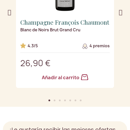
nt
Champagne François Chaumont
C
)
Blanc de Noirs Brut Grand Cru
Bl
os
4.3/5
4 premios
26,90 €
2
Añadir al carrito
¿Le gustaría recibir las mejores ofertas