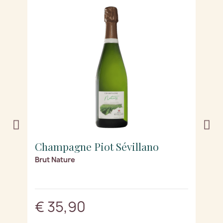
Champagne Piot Sévillano
C
Brut Nature
L
€ 35,90
€