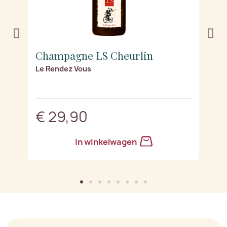
Champagne LS Cheurlin
C
Le Rendez Vous
Lu
en
€ 29,90
€
In winkelwagen