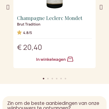
Champagne Leclerc Mondet
C
Brut Tradition
G
4.8/5
€ 20,40
€
In winkelwagen
Zin om de beste aanbiedingen van onze
wijnbouwers te ontvangen?