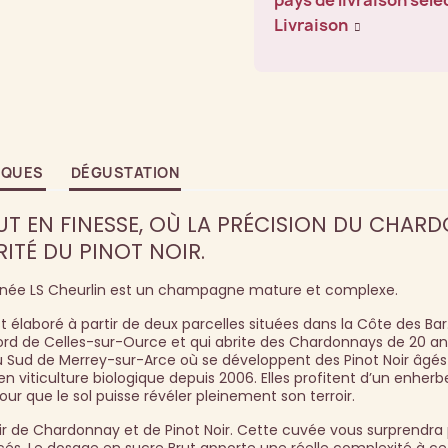
pays de livraison séle
Livraison
IQUES
DÉGUSTATION
UT EN FINESSE, OÙ LA PRÉCISION DU CHAR
RITÉ DU PINOT NOIR.
signée LS Cheurlin est un champagne mature et complexe.
laboré à partir de deux parcelles situées dans la Côte des Bar
Nord de Celles-sur-Ource et qui abrite des Chardonnays de 20 an
au Sud de Merrey-sur-Arce où se développent des Pinot Noir âgés
en viticulture biologique depuis 2006. Elles profitent d’un enhe
ur que le sol puisse révéler pleinement son terroir.
r de Chardonnay et de Pinot Noir. Cette cuvée vous surprendra 