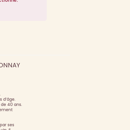
ctionné.
DONNAY
.
s d’âge.
 de 40 ans.
rbement
par ses