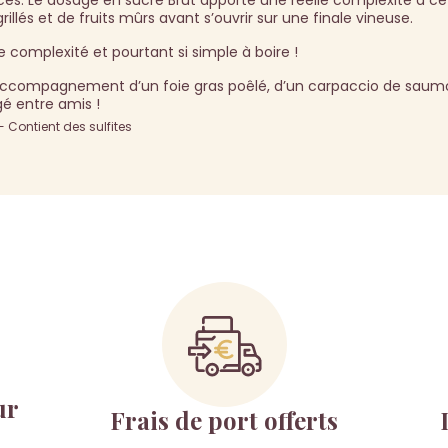
cés. Le dosage en sucre Brut apporte une réelle complexité à ce v
lés et de fruits mûrs avant s’ouvrir sur une finale vineuse.
omplexité et pourtant si simple à boire !
ccompagnement d’un foie gras poêlé, d’un carpaccio de saum
agé entre amis !
Contient des sulfites
ur
Frais de port offerts