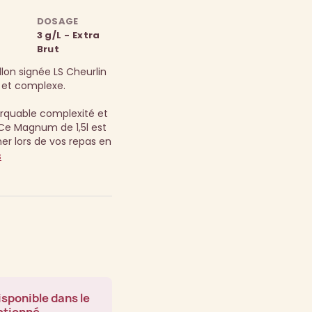
DOSAGE
3 g/L - Extra
Brut
llon signée LS Cheurlin
et complexe.
quable complexité et
Ce Magnum de 1,5l est
r lors de vos repas en
s
isponible dans le