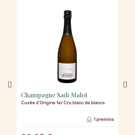
Champagne Sadi Malot
C
e
Cuvée d'Origine 1er Cru blanc de blancs
L
1 premios