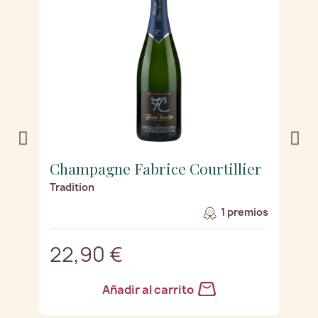
r
Champagne Fabrice Courtillier
C
Tradition
Z
os
1 premios
22,90 €
2
Añadir al carrito