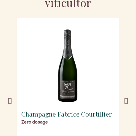
viticultor
r
Champagne Fabrice Courtillier
C
Zero dosage
R
os