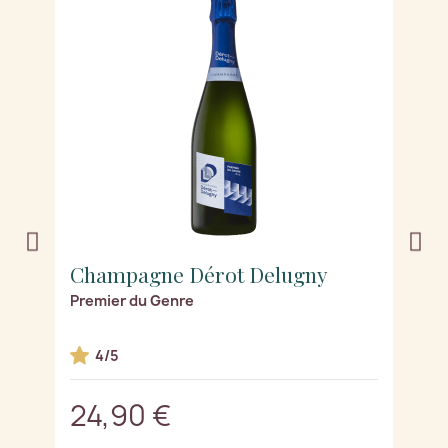
Champagne Dérot Delugny
C
Premier du Genre
B
4/5
24,90 €
2