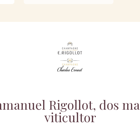
mmanuel Rigollot, dos m
viticultor