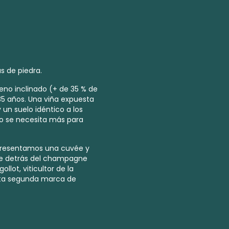
s de piedra.
reno inclinado (+ de 35 % de
35 años. Una viña expuesta
 un suelo idéntico a los
No se necesita más para
 presentamos una cuvée y
que detrás del champagne
lot, viticultor de la
sta segunda marca de