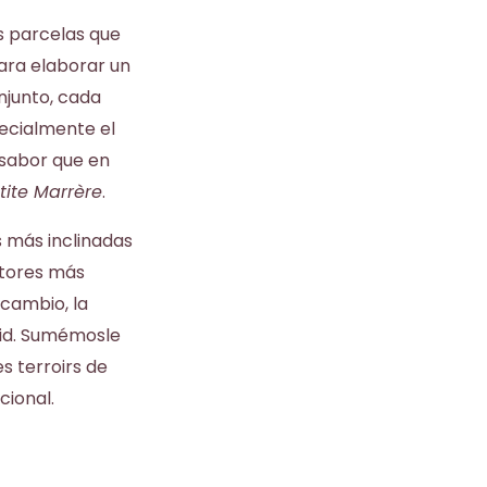
s parcelas que
para elaborar un
onjunto, cada
pecialmente el
 sabor que en
tite Marrère
.
s más inclinadas
ltores más
 cambio, la
 vid. Sumémosle
s terroirs de
cional.