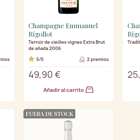
Champagne Emmanuel
Cha
Rigollot
Rigo
Terroir de vieilles vignes Extra Brut
Tradi
de añada 2006
mios
5/5
2 premios
49,90 €
25
Añadir al carrito
FUERA DE STOCK