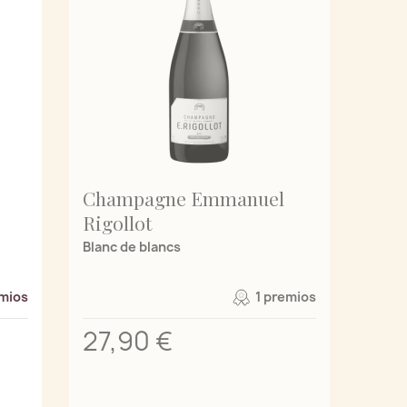
Champagne Emmanuel
Rigollot
Blanc de blancs
mios
1 premios
27,90 €