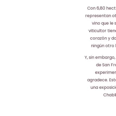
Con 6,80 hect
representan otr
vino que le 
viticultor ti
corazón y do
ningún otro 
Y, sin embargo,
de San Fr
experiment
agradece. Esta
una exposici
Chabli