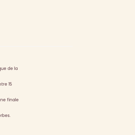
que de la
tre 15
une finale
erbes.