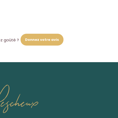
Donnez votre avis
ez goûté ?
escheux