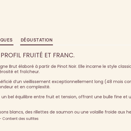
IQUES
DÉGUSTATION
 PROFIL FRUITÉ ET FRANC.
 Brut élaboré à partir de Pinot Noir. Elle incarne le style classi
rosité et fraîcheur.
éficié d’un vieillissement exceptionnellement long (48 mois con
ondeur et en complexité.
n bel équilibre entre fruit et tension, offrant une bulle fine et 
issons blancs, des rillettes de saumon ou une volaille froide aux h
Contient des sulfites