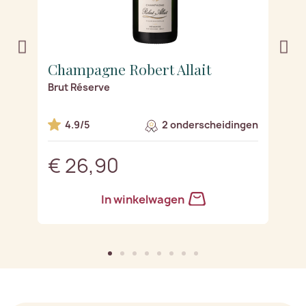
Champagne Robert Allait
C
Brut Réserve
R
en
4.9/5
2 onderscheidingen
€ 26,90
€
In winkelwagen