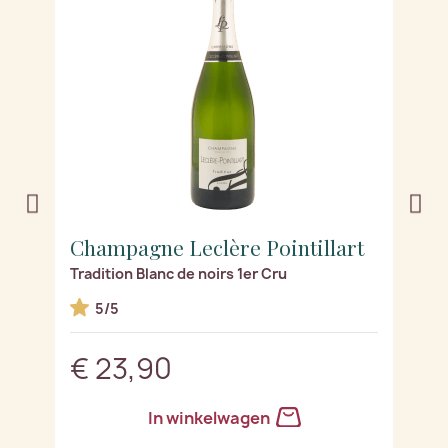
t
Champagne Leclère Pointillart
C
Tradition Blanc de noirs 1er Cru
Sé
5/5
€ 23,90
€
In winkelwagen