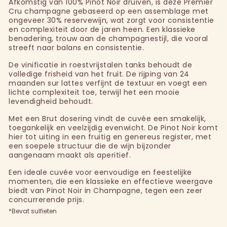
Afkomstig van 100% Pinot Noir druiven, is deze Premier
Cru champagne gebaseerd op een assemblage met
ongeveer 30% reservewijn, wat zorgt voor consistentie
en complexiteit door de jaren heen. Een klassieke
benadering, trouw aan de champagnestijl, die vooral
streeft naar balans en consistentie.
De vinificatie in roestvrijstalen tanks behoudt de
volledige frisheid van het fruit. De rijping van 24
maanden sur lattes verfijnt de textuur en voegt een
lichte complexiteit toe, terwijl het een mooie
levendigheid behoudt.
Met een Brut dosering vindt de cuvée een smakelijk,
toegankelijk en veelzijdig evenwicht. De Pinot Noir komt
hier tot uiting in een fruitig en genereus register, met
een soepele structuur die de wijn bijzonder
aangenaam maakt als aperitief.
Een ideale cuvée voor eenvoudige en feestelijke
momenten, die een klassieke en effectieve weergave
biedt van Pinot Noir in Champagne, tegen een zeer
concurrerende prijs.
*Bevat sulfieten