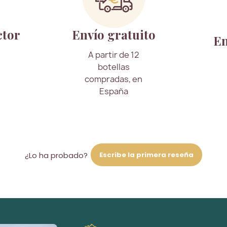
ctor
Envío gratuito
En
A partir de 12
botellas
compradas, en
España
Escribe la primera reseña
¿Lo ha probado?