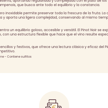
reserva, aportando regularidad y complejidad con el paso de los
hampenois, que busca ante todo el equilibrio y la constancia.
ro inoxidable permite preservar toda la frescura de la fruta. La 
ura y aporta una ligera complejidad, conservando al mismo tiem
tra un equilibrio goloso, accesible y versátil. El Pinot Noir se ex
o, con una estructura flexible que hace que el vino resulte esp
illos y festivos, que ofrece una lectura clásica y eficaz del Pi
petitivo.
e - Contiene sulfitos