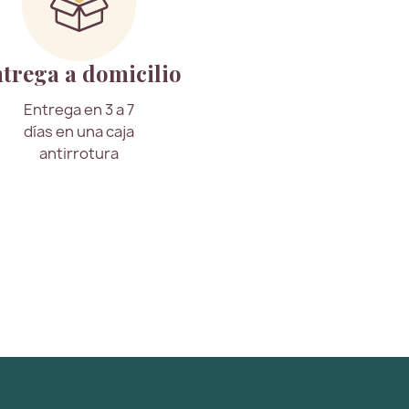
trega a domicilio
Entrega en 3 a 7
días en una caja
antirrotura