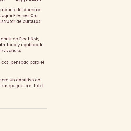
oso
10 g/L - Brut
emática del dominio
mpagne Premier Cru
isfrutar de burbujas
artir de Pinot Noir,
afrutado y equilibrado,
nvivencia.
icaz, pensado para el
para un aperitivo en
l Champagne con total