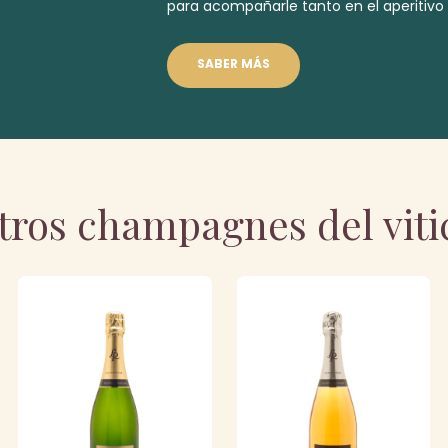
para acompañarle tanto en el aperitiv
SABER MÁS
tros champagnes del viti