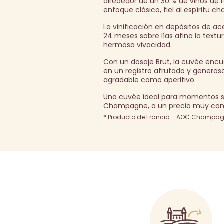
alrededor de un 30 % de vinos de 
enfoque clásico, fiel al espíritu c
La vinificación en depósitos de ace
24 meses sobre lías afina la text
hermosa vivacidad.
Con un dosaje Brut, la cuvée encuen
en un registro afrutado y generos
agradable como aperitivo.
Una cuvée ideal para momentos senc
Champagne, a un precio muy com
* Producto de Francia - AOC Champagn