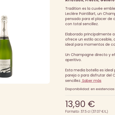
Afrutado, Fresco, Gener
Tradition es la cuvée embl
Leclère Pointillart, un Cha
pensado para el placer de d
con total sencillez.
Elaborado principalmente a p
ofrece un estilo accesible, 
ideal para momentos de co
Un Champagne directo y ef
aperitivo.
Esta media botella es ideal 
pareja o para disfrutar de
sencillez.
Saber más
Disponibilidad: en existencias
13,90 €
Formato: 37.5 cl (37.07 €/L)