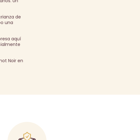
 años. Un
crianza de
po una
presa aquí
ecialmente
not Noir en