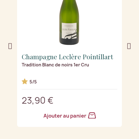
t
Champagne Leclère Pointillart
C
Tradition Blanc de noirs 1er Cru
Sé
5/5
23,90 €
2
Ajouter au panier