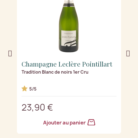
t
Champagne Leclère Pointillart
C
Tradition Blanc de noirs 1er Cru
Sé
5/5
23,90 €
2
Ajouter au panier