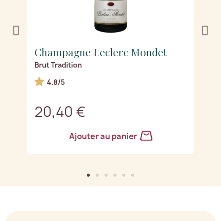
Champagne Leclerc Mondet
C
Brut Tradition
G
4.8/5
20,40 €
2
Ajouter au panier