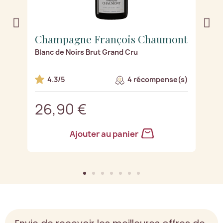
nt
Champagne François Chaumont
C
)
Blanc de Noirs Brut Grand Cru
Bl
s)
4.3/5
4 récompense(s)
26,90 €
2
Ajouter au panier