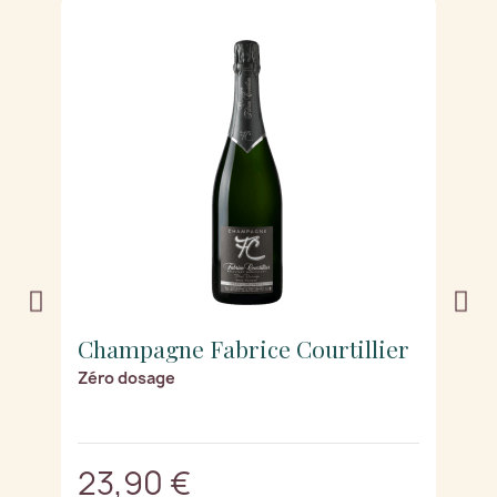
r
Champagne Fabrice Courtillier
C
Zéro dosage
R
s)
23,90 €
2