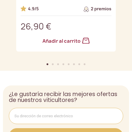
os
4.9/5
2 premios
26,90 €
2
Añadir al carrito
¿Le gustaría recibir las mejores ofertas
de nuestros viticultores?