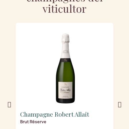
viticultor
Champagne Robert Allait
C
Brut Réserve
R