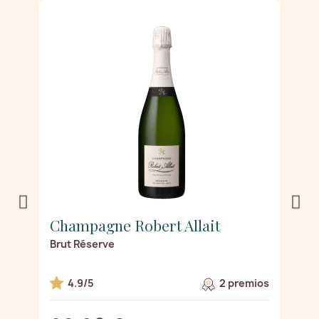
Champagne Robert Allait
C
Brut Réserve
R
os
4.9/5
2 premios