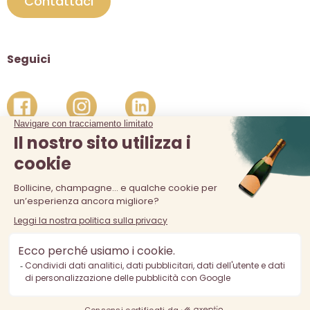
Contattaci
Seguici
La vendita di alcolici è vietata ai minori di 18 anni. L'abuso di
alcol è pericoloso per la salute, consumare con moderazione.