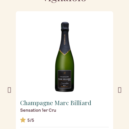
Champagne Marc Billiard
C
Sensation 1er Cru
Ro
5/5