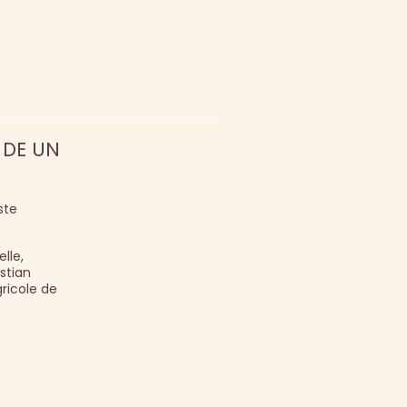
 DE UN
ste
lle,
stian
ricole de