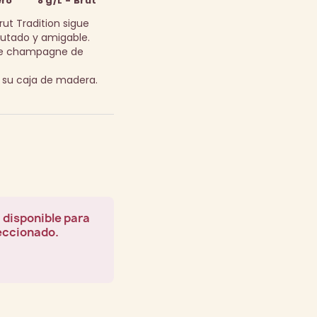
ero
8 g/L - Brut
ut Tradition sigue
rutado y amigable.
 de champagne de
n su caja de madera.
 disponible para
leccionado.