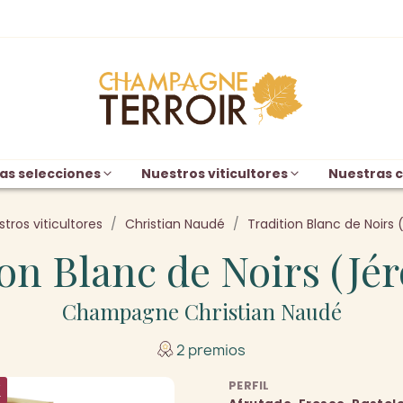
as selecciones
Nuestros viticultores
Nuestras c
tros viticultores
Christian Naudé
Tradition Blanc de Noirs
ion Blanc de Noirs (Jé
Champagne Christian Naudé
2 premios
PERFIL
K