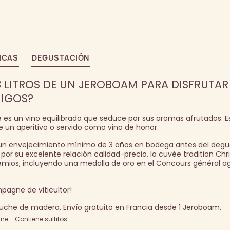
ICAS
DEGUSTACIÓN
 LITROS DE UN JEROBOAM PARA DISFRUTAR
IGOS?
é es un vino equilibrado que seduce por sus aromas afrutados. E
un aperitivo o servido como vino de honor.
n envejecimiento mínimo de 3 años en bodega antes del degüe
por su excelente relación calidad-precio, la cuvée tradition Chri
ios, incluyendo una medalla de oro en el Concours général ag
pagne de viticultor!
tuche de madera. Envío gratuito en Francia desde 1 Jeroboam.
e - Contiene sulfitos