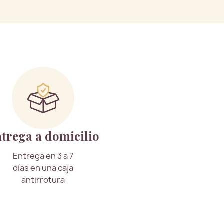
trega a domicilio
Entrega en 3 a 7
días en una caja
antirrotura