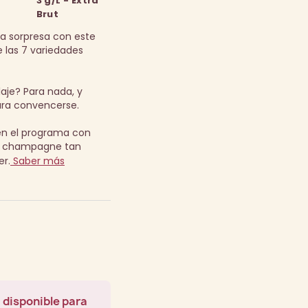
3 g/L - Extra
Brut
na sorpresa con este
las 7 variedades
aje? Para nada, y
para convencerse.
en el programa con
Un champagne tan
er.
Saber más
 disponible para