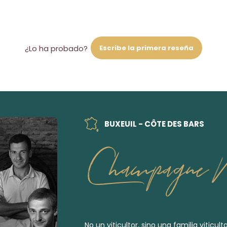
Escribe la primera reseña
¿Lo ha probado?
BUXEUIL - CÔTE DES BARS
Champagne M
No un viticultor, sino una familia viticul