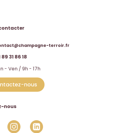
contacter
ontact@champagne-terroir.fr
 89 31 86 18
n - Ven / 9h - 17h
ntactez-nous
z-nous