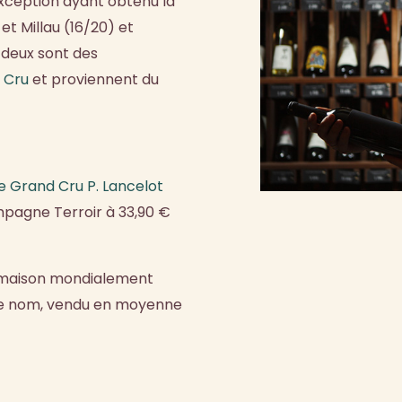
ception ayant obtenu la
t Millau (16/20) et
 deux sont des
 Cru
et proviennent du
le Grand Cru P. Lancelot
mpagne Terroir à 33,90 €
 maison mondialement
 le nom, vendu en moyenne