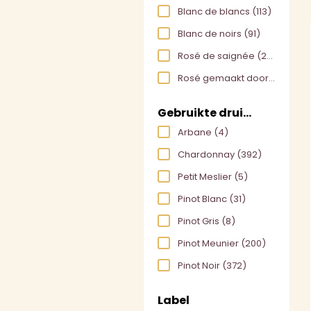
Blanc de blancs
(113)
Blanc de noirs
(91)
Rosé de saignée
(24)
Rosé gemaakt door assemblage
Gebruikte druivensoort
Arbane
(4)
Chardonnay
(392)
Petit Meslier
(5)
Pinot Blanc
(31)
Pinot Gris
(8)
Pinot Meunier
(200)
Pinot Noir
(372)
Label