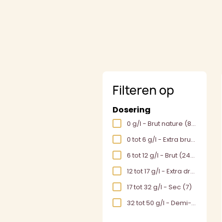
Filteren op
Dosering
0 g/l - Brut nature
(86)
0 tot 6 g/l - Extra brut
(181)
6 tot 12 g/l - Brut
(249)
12 tot 17 g/l - Extra dry
(1)
17 tot 32 g/l - Sec
(7)
32 tot 50 g/l - Demi-sec
(6)