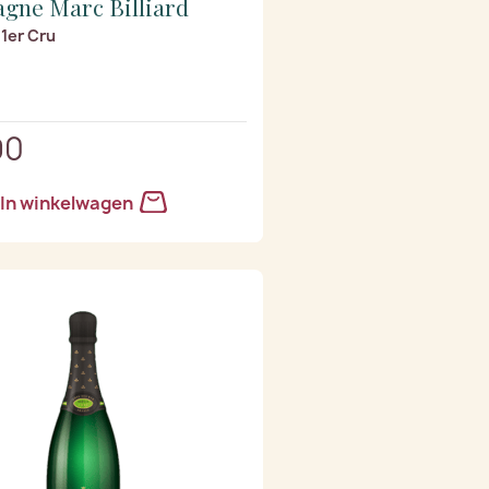
gne Marc Billiard
1er Cru
90
In winkelwagen