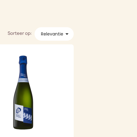
Sorteer op:

Relevantie