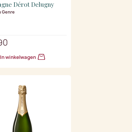
gne Dérot Delugny
u Genre
90
In winkelwagen