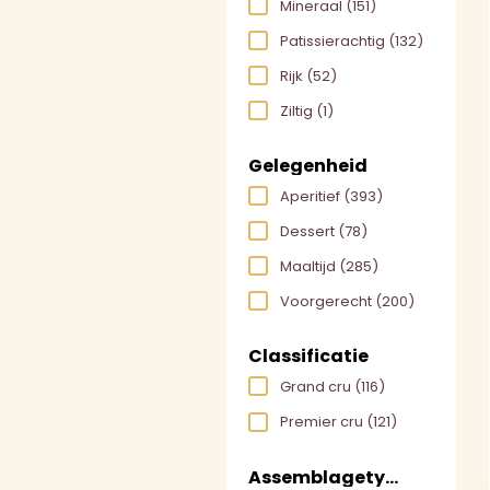
Mineraal
(151)
Patissierachtig
(132)
Rijk
(52)
Ziltig
(1)
Gelegenheid
Aperitief
(393)
Dessert
(78)
Maaltijd
(285)
Voorgerecht
(200)
Classificatie
Grand cru
(116)
Premier cru
(121)
Assemblagetype