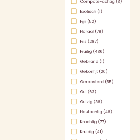
Compote-achtig
(3)
Exotisch
(1)
Fijn
(52)
Floraal
(78)
Fris
(287)
Fruitig
(436)
Gebrand
(1)
Gekonfijt
(20)
Geroosterd
(55)
Gul
(63)
Gulzig
(36)
Houtachtig
(46)
Krachtig
(77)
Kruidig
(41)