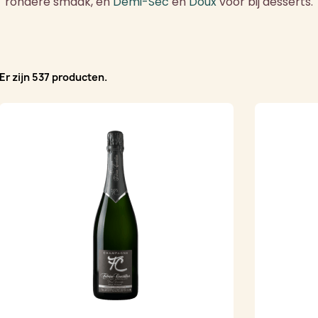
rondere smaak, en
Demi-Sec
en
Doux
voor bij desserts.
Er zijn 537 producten.